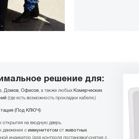
имальное решение для:
р, Домов, Офисов
, а также любых
Комерческих
ний
(где есть возможность прокладки кабеля.)
тация (Под КЛЮЧ):
к открытия на входную дверь.
к движения
с
иммунитетом
от
животных
ной индикатор (для контроля постановки\снятия с