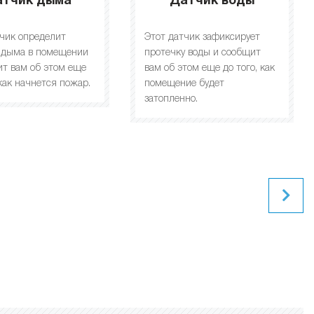
атчик дыма
Датчик воды
тчик определит
Этот датчик зафиксирует
 дыма в помещении
протечку воды и сообщит
ит вам об этом еще
вам об этом еще до того, как
 как начнется пожар.
помещение будет
затопленно.