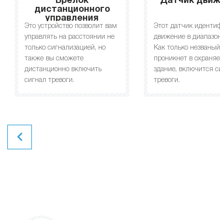
Брелок
Датчик дви
дистанционного
управления
Это устройство позволит вам
Этот датчик иденти
управлять на расстоянии не
движение в диапазон
только сигнализацией, но
Как только незваный
также вы сможете
проникнет в охраня
дистанционно включить
здание, включится с
сигнал тревоги.
тревоги.