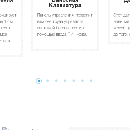
жения
Выносная
Д
Клавиатура
фицирует
Панель управления, позволит
Этот да
е 12 м.
вам без труда управлять
наличие
 гость
системой безопасности, с
и сообщ
емое
помощью ввода ПИН-кода.
до того,
игнал