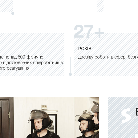
27+
РОКІВ
є понад 500 фізично і
досвіду роботи в сфері безп
о підготовлених співробітників
го реагування