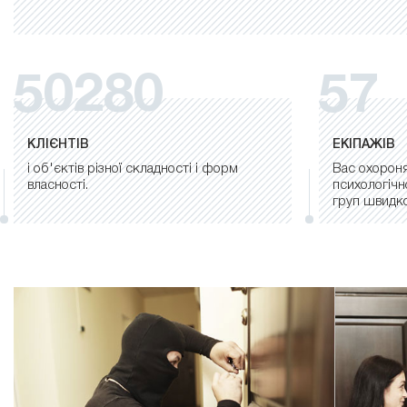
50280
57
КЛІЄНТІВ
ЕКІПАЖІВ
і об'єктів різної складності і форм
Вас охороня
власності.
психологічн
груп швидко