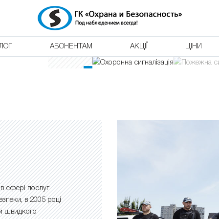
395
Обслуговування від
грн/міс
4700
Встановлення від:
грн
ЛОГ
АБОНЕНТАМ
АКЦІЇ
ЦІНИ
Дізнатися детальніше
в сфері послуг
езпеки, в 2005 році
ми швидкого