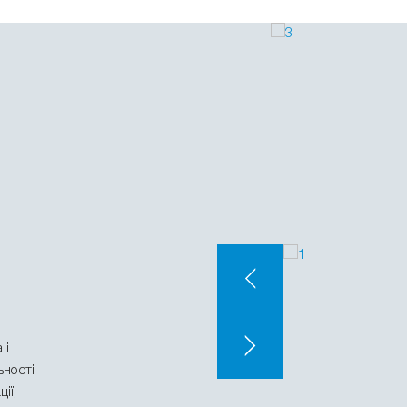
 і
ьності
ії,