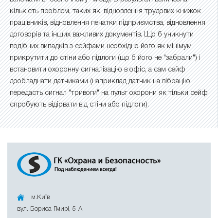
кількість проблем, таких як, відновлення трудових книжок
працівників, відновлення печатки підприємства, відновлення
договорів та інших важливих документів. Що б уникнути
подібних випадків з сейфами необхідно його як мінімум
прикрутити до стіни або підлоги (що б його не "забрали") і
встановити охоронну сигналізацію в офіс, а сам сейф
дообладнати датчиками (наприклад датчик на вібрацію
передасть сигнал "тривоги" на пульт охорони як тільки сейф
спробують відірвати від стіни або підлоги).
м.Київ
вул. Бориса Гмирі, 5-A