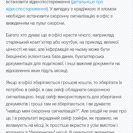
встановити відеоспостереження (
детальніше про
відеоспостереження
). У випадку з крадіжкою зі зломом
необхідно встановити охоронну сигналізацію в офіс з
виведенням на пульт охорони.
Багато хто думає що в офісі красти нічого, наприклад
старенький комп'ютер або ноутбук, на приклад, великої
цінності не має, але інформація на ньому може бути
безцінною (клієнтська база даних, бухгалтерська
документація для податкової, і інші важливі документи на
відновлення яких підуть місяці).
Якщо в офісі зберігаються грошові кошти, то зберігати їх
потрібно в сейфі, в сам сейф обладнати охоронною
сигналізацією. Іноді сейф використовують для зберігання
документів і гроші там не зберігаються, і ви думаєте:
"навіщо мені охоронна сигналізація?", Але злодій не знає про
це, і в результаті вкрадений сейф (сейфи, як правило, не
взламують на місці, їх простіше вкрасти з усім вмістом і
взломати в "безпечному" місці). В результаті величезна