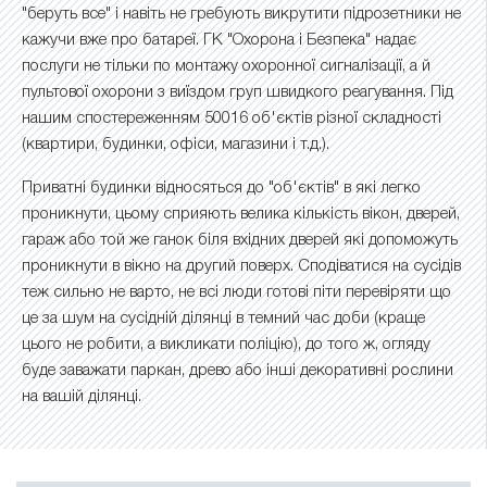
"беруть все" і навіть не гребують викрутити підрозетники не
кажучи вже про батареї. ГК "Охорона і Безпека" надає
послуги не тільки по монтажу охоронної сигналізації, а й
пультової охорони з виїздом груп швидкого реагування. Під
нашим спостереженням 50016 об'єктів різної складності
(квартири, будинки, офіси, магазини і т.д.).
Приватні будинки відносяться до "об'єктів" в які легко
проникнути, цьому сприяють велика кількість вікон, дверей,
гараж або той же ганок біля вхідних дверей які допоможуть
проникнути в вікно на другий поверх. Сподіватися на сусідів
теж сильно не варто, не всі люди готові піти перевіряти що
це за шум на сусідній ділянці в темний час доби (краще
цього не робити, а викликати поліцію), до того ж, огляду
буде заважати паркан, древо або інші декоративні рослини
на вашій ділянці.