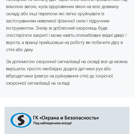
власною вагою, купа здоровенних вікон на всю довжину
складу або інші перепони які легко зруйнувати із
застосуванням невеликої фізичної сили і підручним
інструментом. Знову ж доблесний охоронець буде
спостерігати закриті і може навіть опломбовані вхідні двері /
ворота, а вранці прийшовши на роботу ви побачите діру в
стіні або даху.
За допомогою охоронної сигналізації на складі все це можна
вирішити, просто необхідно додати датчики рух або
вібродатчики (реагує на руйнування стін) до існуючої
охоронної сигналізації на складі.