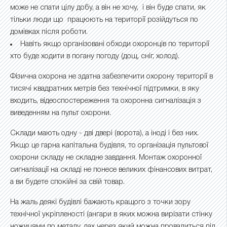
може не спати цілу добу, а він не хочу, і він буде спати, як
тільки люди що працюють на території розійдуться по
домівках після роботи.
Навіть якщо організовані обходи охоронців по території
хто буде ходити в погану погоду (дощ, сніг, холод).
Фізична охорона не здатна забезпечити охорону території в
тисячі квадратних метрів без технічної підтримки, в яку
входить, відеоспостереження та охоронна сигналізація з
виведенням на пульт охорони.
Склади мають одну - дві двері (ворота), а іноді і без них.
Якщо це гарна капітальна будівля, то організація пультової
охорони складу не складне завдання. Монтаж охоронної
сигналізації на складі не понесе великих фінансових витрат,
а ви будете спокійні за свій товар.
На жаль деякі будівлі бажають кращого з точки зору
технічної укріпленості (ангари в яких можна вирізати стінку
ножицями по металу, дах через який можна провалиться під